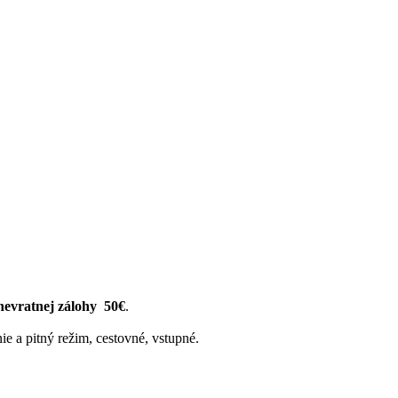
nevratnej zálohy 50€
.
ie a pitný režim, cestovné, vstupné.