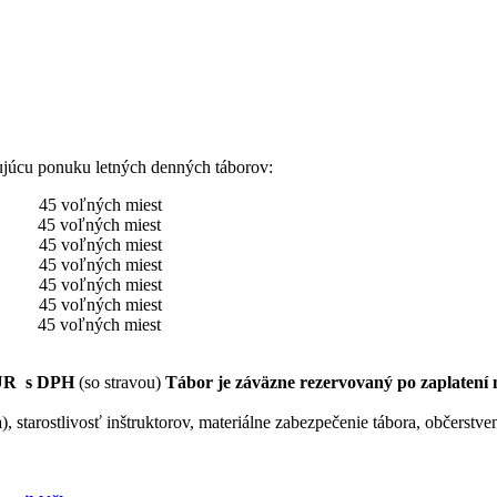
dujúcu ponuku letných denných táborov:
5 voľných miest
5 voľných miest
5 voľných miest
5 voľných miest
5 voľných miest
5 voľných miest
5 voľných miest
UR s DPH
(so stravou)
Tábor je záväzne rezervovaný po zaplatení 
 starostlivosť inštruktorov, materiálne zabezpečenie tábora, občerstven